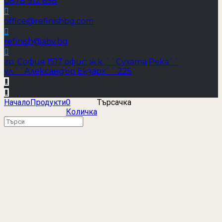
0878 912 698
office@refinishbg.com
refinish@abv.bg
гр. София 1517 офис: ж.к. ``Сухата Река``
ул.``Александър Екзарх`` 225
Начало
Продукти
0
Търсачка
Количка