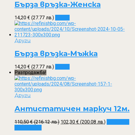
Бърза връзка-Женска
This
14,20
€
(27.77 лв.)
Опции
product
has
multiple
variants.
Други
The
options
Бърза връзка-Мъжка
may
be
This
14,20
€
(27.77 лв.)
Опции
chosen
product
Разпродажба!
on
has
the
multiple
product
variants.
page
The
Други
options
may
Антистатичен маркуч 12м.
be
chosen
Original
Текущата
110,50
€
(216.12 лв.)
102,30
€
(200.08 лв.)
Добавяне
on
price
цена
в количката
the
was:
е: