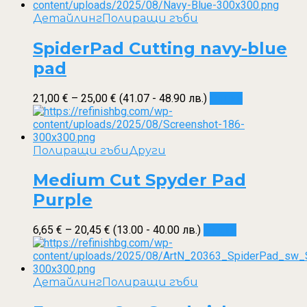
Детайлинг
Полиращи гъби
SpiderPad Cutting navy-blue
pad
Price
This
21,00
€
–
25,00
€
(41.07 - 48.90 лв.)
Опции
range:
product
21,00 €
has
through
multiple
25,00 €
variants.
Полиращи гъби
Други
The
options
Medium Cut Spyder Pad
may
Purple
be
chosen
on
Price
This
6,65
€
–
20,45
€
(13.00 - 40.00 лв.)
Опции
the
range:
product
product
6,65 €
has
page
through
multiple
20,45 €
variants.
Детайлинг
Полиращи гъби
The