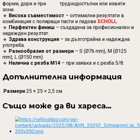
форми, дори и при труднодостъпни или извити
зони.
🔹
Висока съвместимост
– оптимални резултати в
комбинация с полиращи пасти и падове
SCHOLL
.
🔹
Перфектен финиш
– създадена за професионален и
надежден резултат.
🔹
Здрава конструкция
– за дълготрайна и надеждна
употреба.
🔹
Разнообразие от размери
– S (Ø76 mm), M (Ø125
mm), L (Ø150 mm).
🔹
Налична с резба M14
– при заявка и с резба 5/8.
Допълнителна информация
Размери
25 × 25 × 2,5 см
Също може да ви хареса…