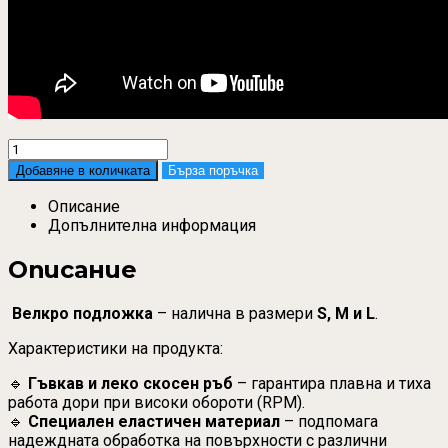
Quantity
Добавяне в количката
Бърза поръчка
Описание
Допълнителна информация
Описание
Велкро подложка
– налична в размери
S, M и L
.
Характеристики на продукта:
🔹
Гъвкав и леко скосен ръб
– гарантира плавна и тиха
работа дори при високи обороти (RPM).
🔹
Специален еластичен материал
– подпомага
надеждната обработка на повърхности с различни