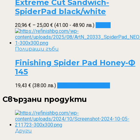
options
Extreme Cut Sandwich-
may
SpiderPad black/white
be
chosen
on
Price
This
20,96
€
–
25,00
€
(41.00 - 48.90 лв.)
Опции
the
range:
product
product
20,96 €
has
page
through
multiple
25,00 €
variants.
Полиращи гъби
The
options
Finishing Spider Pad Honey-Ф
may
145
be
chosen
on
19,43
€
(38.00 лв.)
Добавяне в количката
the
product
Свързани продукти
page
Други