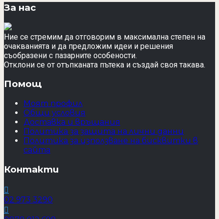
product
110,50 €
102,30 €
За нас
page
(216.12
(200.08
лв.).
лв.).
Ние се стремим да отговорим в максимална степен на
очакванията и да предложим идеи и решения
съобразени с пазарните особености.
Отклони се от отъпканата пътека и създай своя такава.
Помощ
Моят профил
Общи условия
Доставка и връщания
Политика за защита на лични данни
Политика за използване на бисквитки в
сайта
Контакти
02 973 3290